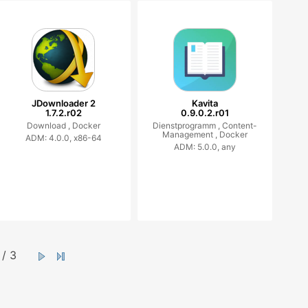
JDownloader 2
Kavita
1.7.2.r02
0.9.0.2.r01
Download ,
Docker
Dienstprogramm ,
Content-
Management ,
Docker
ADM: 4.0.0, x86-64
ADM: 5.0.0, any
/ 3