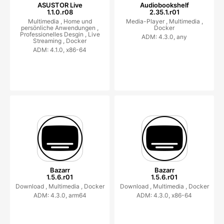
ASUSTOR Live
Audiobookshelf
1.1.0.r08
2.35.1.r01
Multimedia ,
Home und
Media-Player ,
Multimedia ,
persönliche Anwendungen ,
Docker
Professionelles Desgin ,
Live
ADM: 4.3.0, any
Streaming ,
Docker
ADM: 4.1.0, x86-64
Bazarr
Bazarr
1.5.6.r01
1.5.6.r01
Download ,
Multimedia ,
Docker
Download ,
Multimedia ,
Docker
ADM: 4.3.0, arm64
ADM: 4.3.0, x86-64