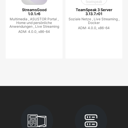
StreamsGood
TeamSpeak 3 Server
1.0.1.r6
3.13.7.r01
Multimedia ,
ASUSTOR Portal ,
Soziale Netze ,
Live Streaming ,
Home und persönliche
Docker
Anwendungen ,
Live Streaming
ADM: 4.0.0, x86-64
ADM: 4.0.0, x86-64