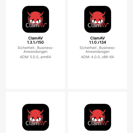
ClamAV
ClamAV
1.3.1.r150
1.1.0.r134
Sicherheit ,
Business-
Sicherheit ,
Business-
Anwendungen
Anwendungen
ADM: 5.0.0, arm64
ADM: 4.0.0, x86-64