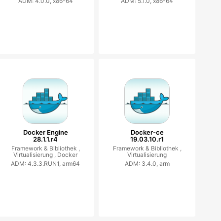
ADM: 4.0.0, x86-64
ADM: 5.1.0, x86-64
Docker Engine
Docker-ce
28.1.1.r4
19.03.10.r1
Framework & Bibliothek ,
Framework & Bibliothek ,
Virtualisierung ,
Docker
Virtualisierung
ADM: 4.3.3.RUN1, arm64
ADM: 3.4.0, arm