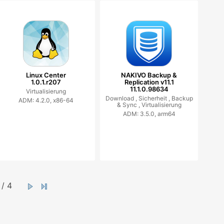
Linux Center
NAKIVO Backup &
1.0.1.r207
Replication v11.1
11.1.0.98634
Virtualisierung
Download ,
Sicherheit ,
Backup
ADM: 4.2.0, x86-64
& Sync ,
Virtualisierung
ADM: 3.5.0, arm64
/ 4