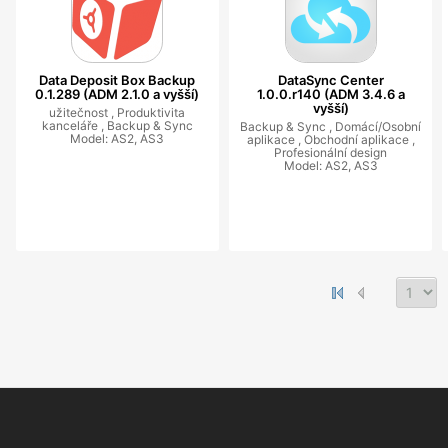
Data Deposit Box Backup
DataSync Center
0.1.289 (ADM 2.1.0 a vyšší)
1.0.0.r140 (ADM 3.4.6 a
vyšší)
užitečnost ,
Produktivita
kanceláře ,
Backup & Sync
Backup & Sync ,
Domácí/Osobní
Model: AS2, AS3
aplikace ,
Obchodní aplikace ,
Profesionální design
Model: AS2, AS3