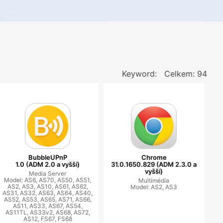
Keyword:
Celkem: 94
BubbleUPnP
Chrome
1.0 (ADM 2.0 a vyšší)
31.0.1650.829 (ADM 2.3.0 a
vyšší)
Media Server
Model: AS6, AS70, AS50, AS51,
Multimédia
AS2, AS3, AS10, AS61, AS62,
Model: AS2, AS3
AS31, AS32, AS63, AS64, AS40,
AS52, AS53, AS65, AS71, AS66,
AS11, AS33, AS67, AS54,
AS11TL, AS33v2, AS68, AS72,
AS12, FS67, FS68