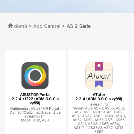
domů
>
App Central
>
AS-2 Série
ASUSTOR Portal
ATutor
2.2.4.r1222 (ADM 3.0.0 a
2.2.4 (ADM 3.0.0 a vyšší)
vyšší)
e-learning
Model: AS6, AS70, AS50, AS51,
Multimédia ,
ASUSTOR Portal ,
AS2, AS3, AS10, AS61, AS62,
Domácí/Osobní aplikace ,
Živé
AS31, AS32, AS63, AS64, AS40,
streamování
AS52, AS53, AS65, AS71, AS66,
Model: AS2, AS3
AS11, AS33, AS67, AS54,
AS11TL, AS33v2, AS72, AS12,
FS67