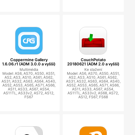
Coppermine Gallery
CouchPotato
1.6.06.r1 (ADM 3.0.0 a vyšší)
20180621 (ADM 2.0 a vyšší)
Multimédia
Ke stažení
Model: AS6, AS70, AS50, AS51,
Model: AS6, AS70, AS50, AS51,
AS2, AS3, AS10, AS61, AS62,
AS2, AS3, AS10, AS61, AS62,
AS31, AS32, AS63, AS64, AS40,
AS31, AS32, AS63, AS64, AS40,
AS52, AS53, AS65, AS71, AS66,
AS52, AS53, AS65, AS71, AS66,
AS11, AS33, AS67, AS54,
AS11, AS33, AS67, AS54,
AS11TL, AS33v2, AS72, AS12,
AS11TL, AS33v2, AS68, AS72,
FS67
AS12, FS67, FS68