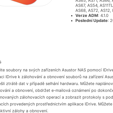
AS65, AS71, AS66, 
AS67, AS54, AS11TL
AS68, AS72, AS12, 
Verze ADM
: 4.1.0
Poslední Update
: 
s
te soubory na svých zařízeních Asustor NAS pomocí IDrive
aci IDrive k zálohování a obnovení souborů na zařízení Asus
šli ztrátě dat v případě selhání hardwaru. Můžete napláno
ování a obnovení, obdržet e-mailová oznámení po dokonč
novaných zálohovacích operací a zobrazit protokoly s po
cích provedených prostřednictvím aplikace IDrive. Můžete
aktivní zálohy a obnovení.