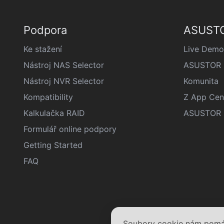
Podpora
ASUSTO
Ke stažení
Live Demo
Nástroj NAS Selector
ASUSTOR š
Nástroj NVR Selector
Komunita
Kompatibility
Z App Cen
Kalkulačka RAID
ASUSTOR D
Formulář online podpory
Getting Started
FAQ
Soubory cookie nám pomáha