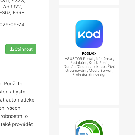
AS11, AS33,
, AS33v2,
FS67, FS68
2026-06-24
Stáhnout
KodBox
ASUSTOR Portal , Nástěnka ,
Redakční , Ke stažení ,
Domácí/Osobní aplikace , Živé
streamování , Media Server ,
Profesionální design
. Použijte
tor, abyste
vat automatické
ení všech
drobnostmi o
 také provádět