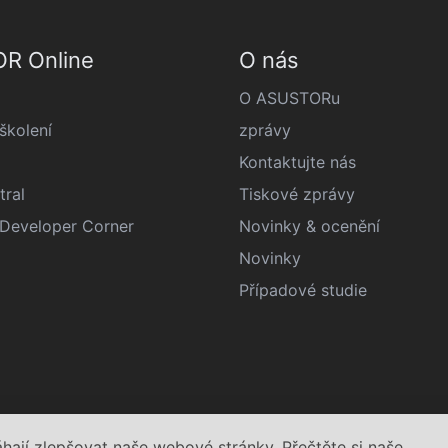
R Online
O nás
O ASUSTORu
kolení
zprávy
Kontaktujte nás
tral
Tiskové zprávy
eveloper Corner
Novinky & ocenění
Novinky
Případové studie
jí zlepšovat naše webové stránky. Přečtěte si naše