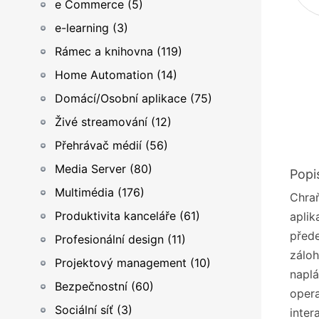
e Commerce (5)
e-learning (3)
Rámec a knihovna (119)
Home Automation (14)
Domácí/Osobní aplikace (75)
Živé streamování (12)
Přehrávač médií (56)
Media Server (80)
Popi
Multimédia (176)
Chraň
Produktivita kanceláře (61)
aplik
přede
Profesionální design (11)
záloh
Projektový management (10)
naplá
Bezpečnostní (60)
opera
Sociální síť (3)
inter