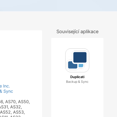
Související aplikace
Duplicati
Backup & Sync
e Inc.
& Sync
S6, AS70, AS50,
AS31, AS32,
 AS52, AS53,