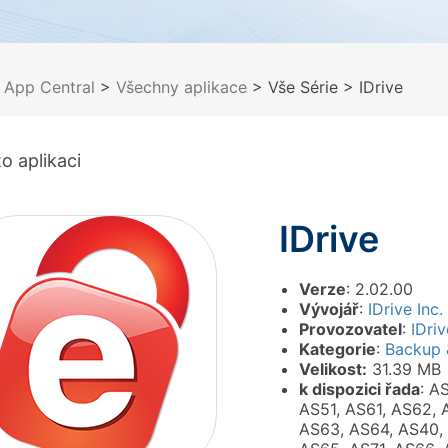
>
App Central
>
Všechny aplikace
> Vše Série
> IDrive
o aplikaci
IDrive
Verze
: 2.02.00
Vývojář
:
IDrive Inc.
Provozovatel
:
IDriv
Kategorie
:
Backup 
Velikost:
31.39 MB
k dispozici řada
: A
AS51, AS61, AS62, 
AS63, AS64, AS40,