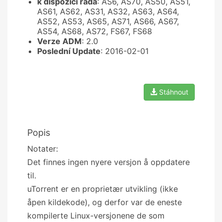
k dispozici řada
: AS6, AS70, AS50, AS51,
AS61, AS62, AS31, AS32, AS63, AS64,
AS52, AS53, AS65, AS71, AS66, AS67,
AS54, AS68, AS72, FS67, FS68
Verze ADM
: 2.0
Poslední Update
: 2016-02-01
Stáhnout
Popis
Notater:
Det finnes ingen nyere versjon å oppdatere
til.
uTorrent er en proprietær utvikling (ikke
åpen kildekode), og derfor var de eneste
kompilerte Linux-versjonene de som