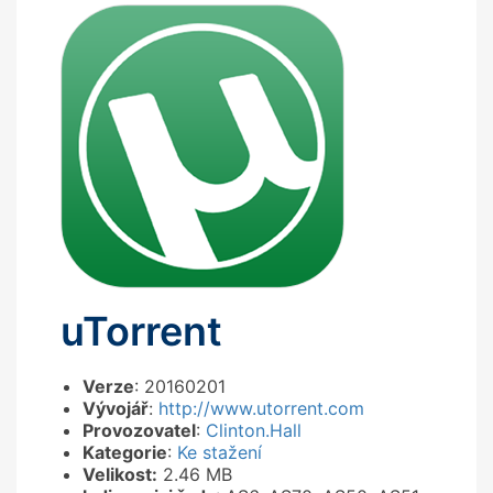
uTorrent
Verze
: 20160201
Vývojář
:
http://www.utorrent.com
Provozovatel
:
Clinton.Hall
Kategorie
:
Ke stažení
Velikost:
2.46 MB