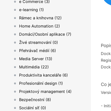
e Commerce (3)
e-learning (1)
Rámec a knihovna (12)
Home Automation (2)
Domácí/Osobní aplikace (7)
Živé streamování (0)
Popi
Přehrávač médií (6)
Docke
Media Server (13)
Regis
Multimédia (22)
Docke
Produktivita kanceláře (6)
Profesionální design (1)
Co j
Projektový management (4)
Versi
Bezpečnostní (8)
- Init
Sociální síť (0)