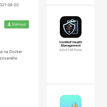
2021-08-20
Stáhnout
IronWolf Health
Management
ASUSTOR Portal
ná na Docker
rizovaného