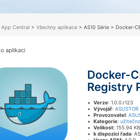
>
App Central
>
Všechny aplikace
> AS10 Série
> Docker-CE
o aplikaci
Docker-C
Registry 
Verze
: 1.0.0.r123
Vývojář
:
ASUSTOR
Provozovatel
:
ASU
Kategorie
:
užitečn
Velikost:
155.94 KB
k dispozici řada
: A