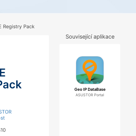
 Registry Pack
Související aplikace
E
Pack
Geo IP DataBase
ASUSTOR Portal
STOR
ost
S10