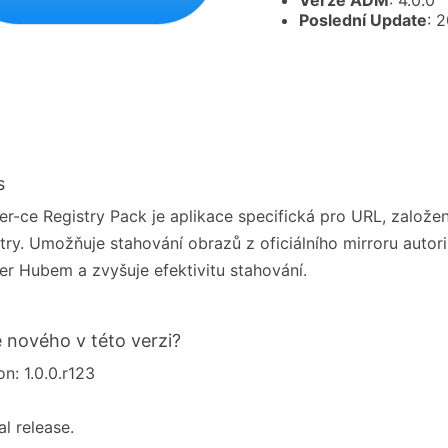
Verze ADM
: 4.0.0
Poslední Update
: 
s
r-ce Registry Pack je aplikace specifická pro URL, založe
try. Umožňuje stahování obrazů z oficiálního mirroru auto
r Hubem a zvyšuje efektivitu stahování.
e nového v této verzi?
on: 1.0.0.r123
ial release.