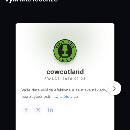
cowcotland
FRANCE, 2026-07-03
Vaše data ukládá efektivně a za nízké náklady,
bez zbytečností. ...
Zjistěte více