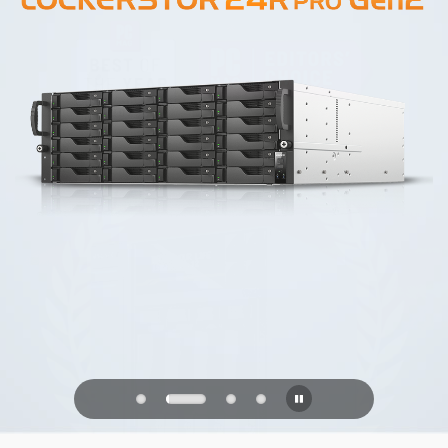
PQC Ready
Obrana proti budoucím kvantovým
útokům