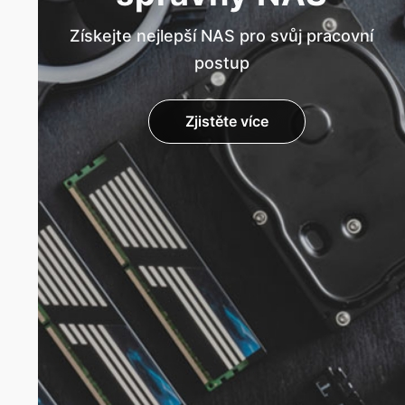
Získejte nejlepší NAS pro svůj pracovní
postup
Zjistěte více