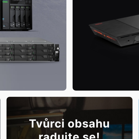
Tvůrci obsahu
radujte se!