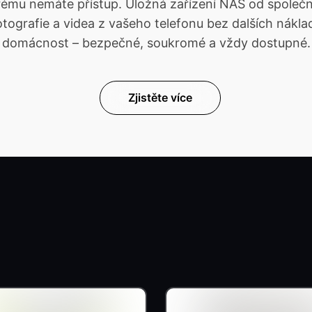
kterému nemáte přístup. Úložná zařízení NAS od spol
ografie a videa z vašeho telefonu bez dalších náklad
domácnost – bezpečné, soukromé a vždy dostupné.
Zjistěte více