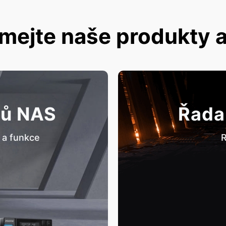
mejte naše produkty a
tů NAS
Řada
 a funkce
R