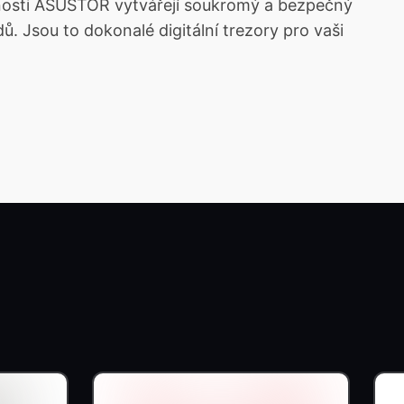
ečnosti ASUSTOR vytvářejí soukromý a bezpečný
ů. Jsou to dokonalé digitální trezory pro vaši