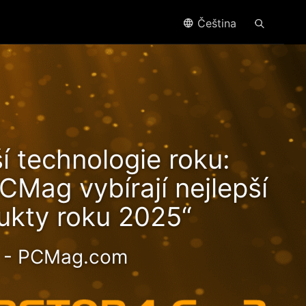
Čeština
náší
í technologie roku:
i
CMag vybírají nejlepší
ukty roku 2025“
- PCMag.com
otné 2.5GbE NAS