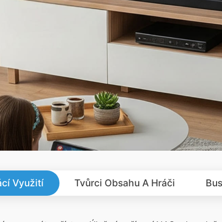
í Využití
Tvůrci Obsahu A Hráči
Bus