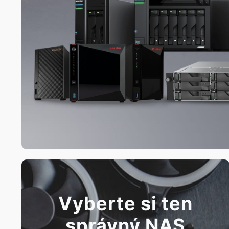
Vyberte si ten
správný NAS