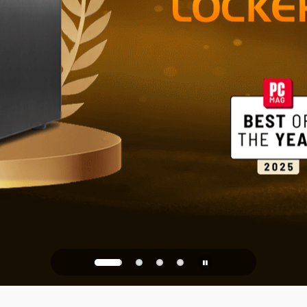
Spolehlivé 
kancelář
PQC Ready
proti budoucím kvantový