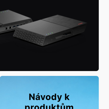
Návody k
produktům