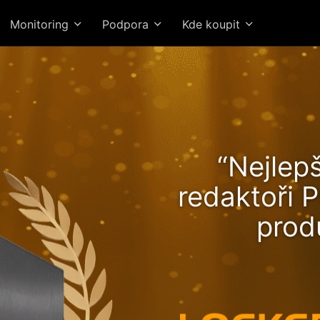
Monitoring
Podpora
Kde koupit
kerstor 24R Pro Gen2 při
“Nejlepš
stoupající výkon a rychlost
redaktoři P
Ryzen!
prod
Vysokohodn