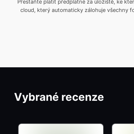
Přestaňte platit předplatné za úložiště, ke 
cloud, který automaticky zálohuje všechny fot
Vybrané recenze