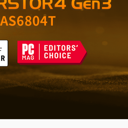
úložiště pro domácnost a
m útokům