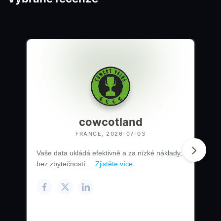
cowcotland
FRANCE, 2026-07-03
Vaše data ukládá efektivně a za nízké náklady,
bez zbytečností. ...
Zjistěte více