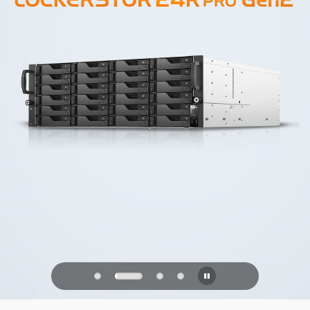
PQC Ready
Obrana proti budoucím kvantovým
útokům