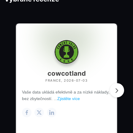
cowcotland
FRANCE, 2026-07-03
Vaše data ukládá efektivně a za nízké náklady,
bez zbytečností. ...
Zjistěte více