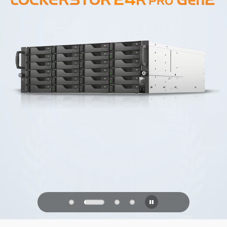
PQC Ready
Obrana proti budoucím kvantovým
útokům