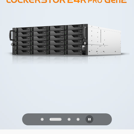
PQC Ready
Obrana proti budoucím kvantovým
útokům