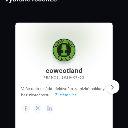
cowcotland
FRANCE, 2026-07-03
Vaše data ukládá efektivně a za nízké náklady,
bez zbytečností. ...
Zjistěte více