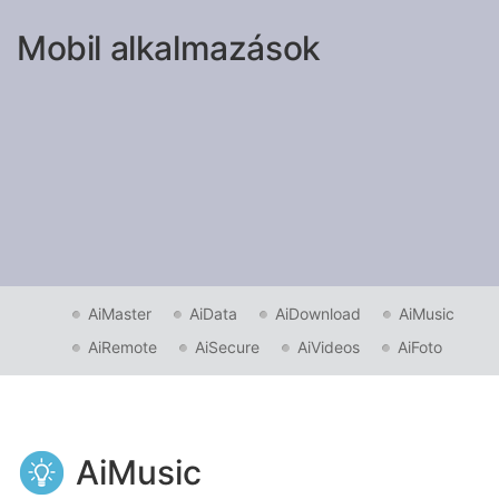
Mobil alkalmazások
AiMaster
AiData
AiDownload
AiMusic
AiRemote
AiSecure
AiVideos
AiFoto
AiMusic