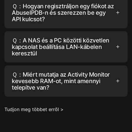
Ｑ：Hogyan regisztráljon egy fiókot az
AbuseIPDB-n és szerezzen be egy
API kulcsot?
Ｑ：A NAS és a PC közötti közvetlen
kapcsolat beállítása LAN-kábelen
keresztül
Ｑ：Miért mutatja az Activity Monitor
kevesebb RAM-ot, mint amennyi
telepítve van?
Tudjon meg többet erről >