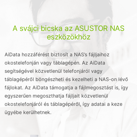
A svájci bicska az ASUSTOR NAS
eszközökhöz
AiData hozzáférést biztosít a NAS’s fájljaihoz
okostelefonján vagy táblagépén. Az AiData
segítségével közvetlenül telefonjáról vagy
táblagépéről böngészheti és kezelheti a NAS-on lévő
fájlokat. Az AiData támogatja a fájlmegosztást is, így
egyszerűen megoszthatja fájljait közvetlenül
okostelefonjáról és táblagépéről, így adatai a keze
ügyébe kerülhetnek.