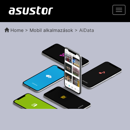
Togg
navi
Home
>
Mobil alkalmazások
> AiData