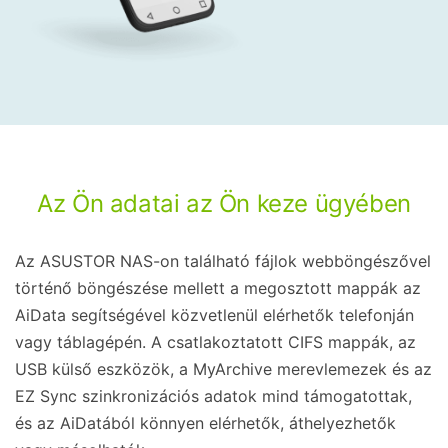
Az Ön adatai az Ön keze ügyében
Az ASUSTOR NAS-on található fájlok webböngészővel
történő böngészése mellett a megosztott mappák az
AiData segítségével közvetlenül elérhetők telefonján
vagy táblagépén. A csatlakoztatott CIFS mappák, az
USB külső eszközök, a MyArchive merevlemezek és az
EZ Sync szinkronizációs adatok mind támogatottak,
és az AiDatából könnyen elérhetők, áthelyezhetők