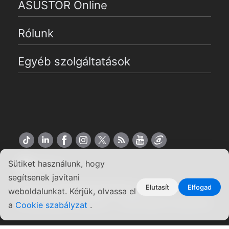
ASUSTOR Online
Rólunk
Egyéb szolgáltatások
Sütiket használunk, hogy
Magyar
segítsenek javítani
Elutasít
Elfogad
Copyright ©2026 ASUSTOR Inc.
weboldalunkat. Kérjük, olvassa el
Felhasználási feltételek
|
Adatvédelmi irányelvek
a
Cookie szabályzat
.