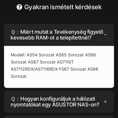
Gyakran ismételt kérdések
Ｑ：Miért mutat a Tevékenység figyelő
kevesebb RAM-ot a telepítettnél?
Modell: AS54 Sorozat AS65 Sorozat AS66
Sorozat AS67 Sorozat AS7110T
AS7112RDX/AS7116RDX FS67 Sorozat AS68
Sorozat
Ｑ：Hogyan konfiguráljuk a hálózati
nyomtatókat egy ASUSTOR NAS-on?