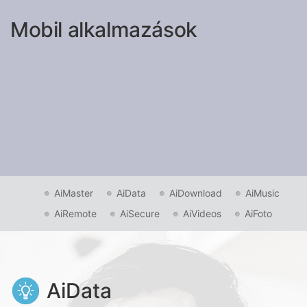
Mobil alkalmazások
AiMaster
AiData
AiDownload
AiMusic
AiRemote
AiSecure
AiVideos
AiFoto
AiData