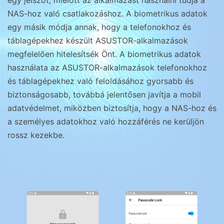
egy jelszót, mielőtt az alkalmazást használni tudja a
NAS-hoz való csatlakozáshoz. A biometrikus adatok
egy másik módja annak, hogy a telefonokhoz és
táblagépekhez készült ASUSTOR-alkalmazások
megfelelően hitelesítsék Önt. A biometrikus adatok
használata az ASUSTOR-alkalmazások telefonokhoz
és táblagépekhez való feloldásához gyorsabb és
biztonságosabb, továbbá jelentősen javítja a mobil
adatvédelmet, miközben biztosítja, hogy a NAS-hoz és
a személyes adatokhoz való hozzáférés ne kerüljön
rossz kezekbe.