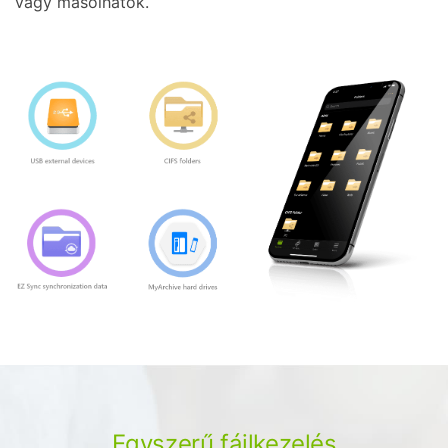
vagy másolhatók.
Egyszerű fájlkezelés