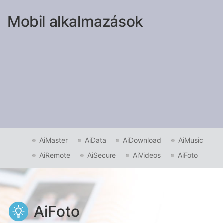
Mobil alkalmazások
AiMaster
AiData
AiDownload
AiMusic
AiRemote
AiSecure
AiVideos
AiFoto
AiFoto