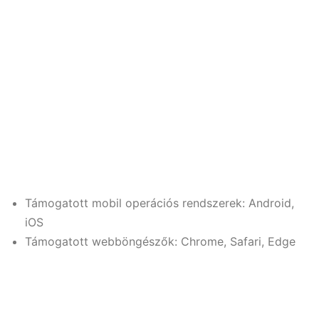
Optimalizált Miniatűrök
Használja ki a mobil eszközök és számítógépes
böngészők konverziós funkcióját, hogy gyorsabban
hozzon létre miniatűröket. Az erősebb hardver
gyorsabban generálja a miniatűröket, mint a lassabb
hardver, ezáltal javítva a Photo Gallery és az AiFoto
fotóinak böngészési élményét.
Támogatott mobil operációs rendszerek: Android,
iOS
Támogatott webböngészők: Chrome, Safari, Edge