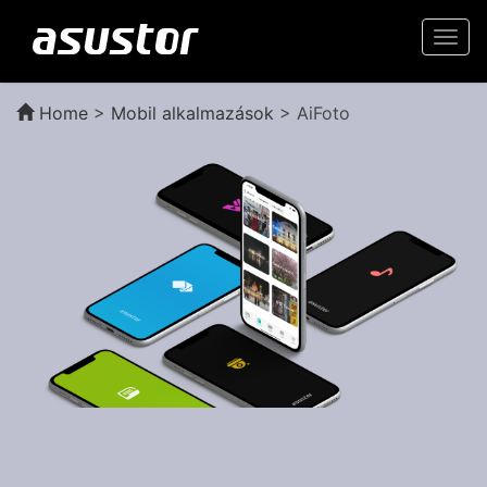
Togg
navi
Home
>
Mobil alkalmazások
> AiFoto