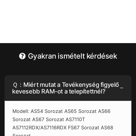
Gyakran ismételt kérdések
Ｑ：Miért mutat a Tevékenység figyelő
kevesebb RAM-ot a telepítettnél?
Modell: AS54 Sorozat AS65 Sorozat AS66
Sorozat AS67 Sorozat AS7110T
AS7112RDX/AS7116RDX FS67 Sorozat AS68
Sorozat