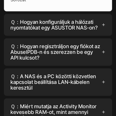
Ｑ：Hogyan konfiguráljuk a hálózati
nyomtatókat egy ASUSTOR NAS-on?
Ｑ：Hogyan regisztráljon egy fiókot az
AbuseIPDB-n és szerezzen be egy
API kulcsot?
Ｑ：A NAS és a PC közötti közvetlen
kapcsolat beállítása LAN-kábelen
keresztül
Ｑ：Miért mutatja az Activity Monitor
kevesebb RAM-ot, mint amennyi