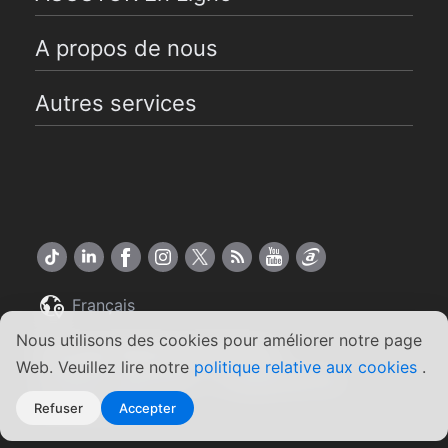
A propos de nous
Autres services
Français
Nous utilisons des cookies pour améliorer notre page
Copyright ©2026 ASUSTOR Inc.
Web. Veuillez lire notre
politique relative aux cookies
.
Conditions générales
|
Engagement de
confidentialité
Refuser
Accepter