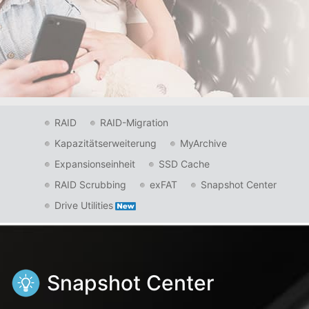
RAID
RAID-Migration
Kapazitätserweiterung
MyArchive
Expansionseinheit
SSD Cache
RAID Scrubbing
exFAT
Snapshot Center
Drive Utilities
Snapshot Center