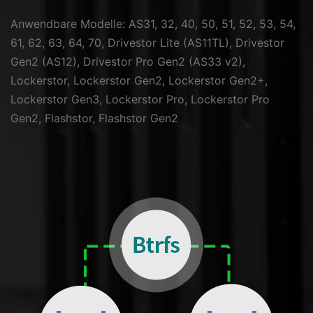
Anwendbare Modelle: AS31, 32, 40, 50, 51, 52, 53, 54,
61, 62, 63, 64, 70, Drivestor Lite (AS11TL), Drivestor
Gen2 (AS12), Drivestor Pro Gen2 (AS33 v2),
Lockerstor, Lockerstor Gen2, Lockerstor Gen2+,
Lockerstor Gen3, Lockerstor Pro, Lockerstor Pro
Gen2, Flashstor, Flashstor Gen2