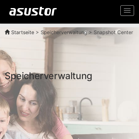
Togg
navi
Startseite
>
Speicherverwaltung > Snapshot Center
Speicherverwaltung