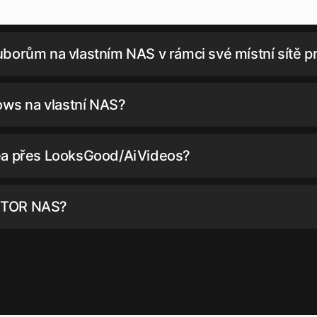
borům na vlastním NAS v rámci své místní sítě p
ws na vlastní NAS?
dea přes LooksGood/AiVideos?
USTOR NAS?