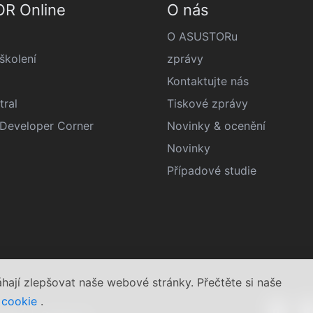
R Online
O nás
O ASUSTORu
kolení
zprávy
Kontaktujte nás
tral
Tiskové zprávy
eveloper Corner
Novinky & ocenění
Novinky
Případové studie
jí zlepšovat naše webové stránky. Přečtěte si naše
 cookie
.