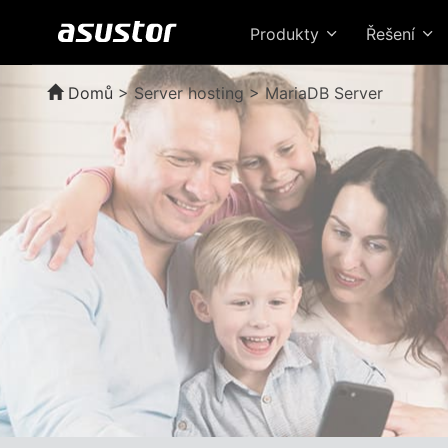
Produkty
Řešení
Domů
>
Server hosting > MariaDB Server