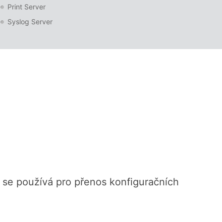
Print Server
Syslog Server
ý se používá pro přenos konfiguračních