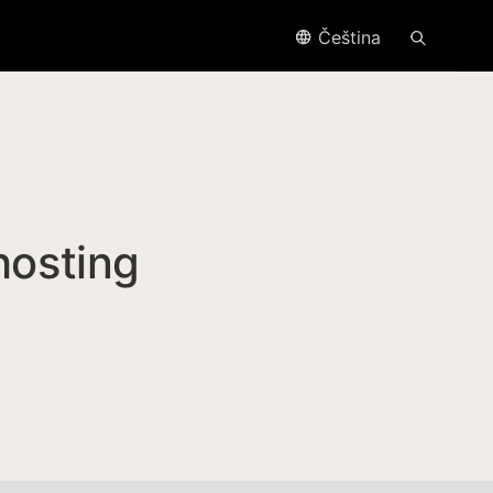
Čeština
hosting