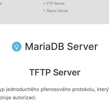
er
FTP Server
Rsync Server
MariaDB Server
TFTP Server
e typ jednoduchého přenosového protokolu, kter
uje autorizaci.