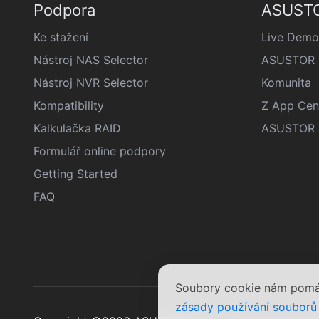
Podpora
ASUSTO
Ke stažení
Live Demo
Nástroj NAS Selector
ASUSTOR š
Nástroj NVR Selector
Komunita
Kompatibility
Z App Cen
Kalkulačka RAID
ASUSTOR D
Formulář online podpory
Getting Started
FAQ
Soubory cookie nám pomáha
zásady používání souborů