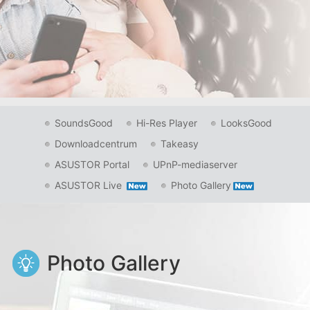
SoundsGood
Hi-Res Player
LooksGood
Downloadcentrum
Takeasy
ASUSTOR Portal
UPnP-mediaserver
ASUSTOR Live
Photo Gallery
Photo Gallery