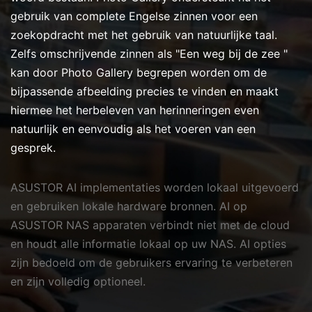
gebruik van complete Engelse zinnen voor een
zoekopdracht met het gebruik van natuurlijke taal.
Zelfs omschrijvende zinnen als "Een weg bij de zee "
kan door Photo Gallery begrepen worden om de
bijpassende afbeelding precies te vinden en maakt
hiermee het herbeleven van herinneringen even
natuurlijk en eenvoudig als het voeren van een
gesprek.
ASUSTOR AI implementaties worden lokaal uitgevoerd
en gebruiken lokale hardware bronnen. AI op
ASUSTOR NAS apparaten verbindt niet met de cloud
en houdt alle informatie lokaal op uw NAS. AI opties
zijn bedoeld om de gebruikers ervaring te verbeteren
en zijn volledig optioneel.