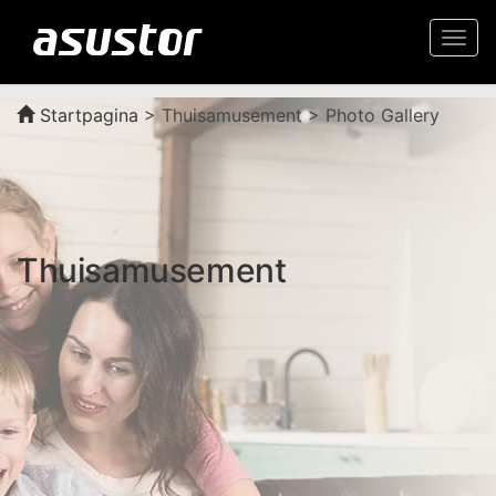
Togg
navi
Startpagina
>
Thuisamusement > Photo Gallery
Thuisamusement