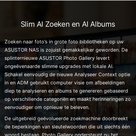
Slim AI Zoeken en AI Albums
Zoeken naar foto’s in grote foto bibliotheken op uw
ASUSTOR NAS is zojuist gemakkelijker geworden. De
splinternieuwe ASUSTOR Photo Gallery levert
ongeëvenaarde slimme upgrades met lokale AI.
Schakel eenvoudig de nieuwe Analyseer Context optie
in en ADM gebruikt computer visie om afbeeldingen
diep te analyseren en albums te genereren gebaseerd
op verschillende categoriën en maakt herinneringen zo
eenvoudiger om opnieuw te beleven.
De uitgebreid geëvolueerde zoekmachine doorbreekt
de beperkingen van sleutelwoorden die uit slechts één
woord bestaan. Photo Gallery ondersteunt nu het