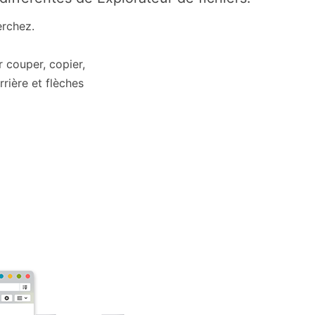
erchez.
r couper, copier,
rière et flèches