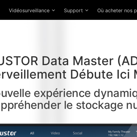
Vidéosurveillance
Support
Où acheter nos 
STOR Data Master (A
rveillement Débute Ic
uvelle expérience dynamiq
appréhender le stockage n