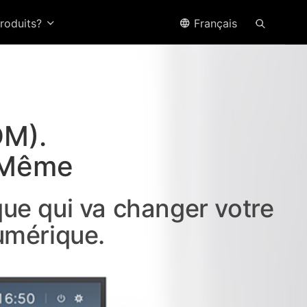
produits?
Français
DM).
i Même
ue qui va changer votre
umérique.