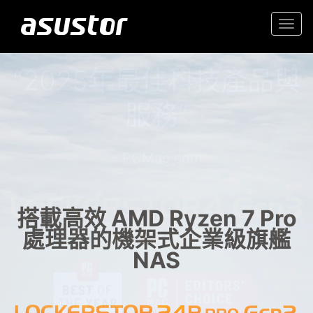
Togg
navi
“2025年最佳科技產品與
入門首選高性價 2.5GbE NAS
服務“
家庭與辦公室的可靠儲存
- PCMag.com
搭載高效 AMD Ryzen 7 Pro
處理器的機架式企業級旗艦
NAS