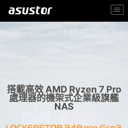
Togg
navi
“2025年最佳科技產品與
入門首選高性價 2.5GbE NAS
服務“
家庭與辦公室的可靠儲存
- PCMag.com
搭載高效 AMD Ryzen 7 Pro
處理器的機架式企業級旗艦
NAS