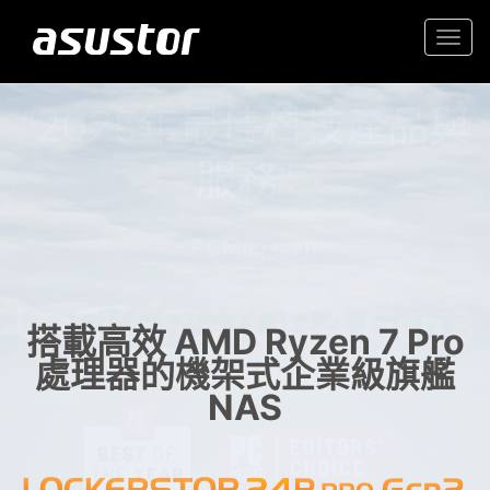
Togg
navi
“2025年最佳科技產品與
入門首選高性價 2.5GbE NAS
服務“
家庭與辦公室的可靠儲存
- PCMag.com
搭載高效 AMD Ryzen 7 Pro
處理器的機架式企業級旗艦
NAS