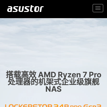
Togg
navi
“2025年最佳科技产品和
入门首选高价值 2.5GbE NAS
服务”
家庭和办公室的可靠存储
- PCMag.com
搭载高效 AMD Ryzen 7 Pro
处理器的机架式企业级旗舰
NAS