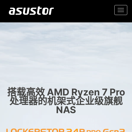
Togg
navi
“2025年最佳科技产品和
入门首选高价值 2.5GbE NAS
服务”
家庭和办公室的可靠存储
- PCMag.com
搭载高效 AMD Ryzen 7 Pro
处理器的机架式企业级旗舰
NAS