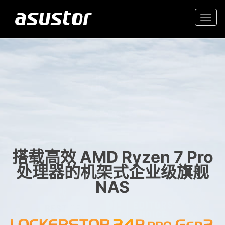
Togg
navi
“2025年最佳科技产品和
入门首选高价值 2.5GbE NAS
服务”
家庭和办公室的可靠存储
- PCMag.com
搭载高效 AMD Ryzen 7 Pro
处理器的机架式企业级旗舰
NAS