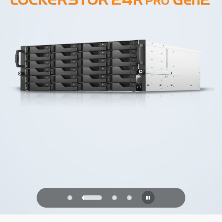
PQC Ready
Geleceğin Kuantum Saldırılarına Karşı
Savunma