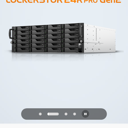
PQC Ready
Geleceğin Kuantum Saldırılarına Karşı
Savunma