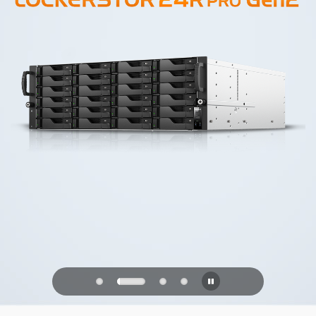
PQC Ready
Defendendo contra os ataques
quânticos do futuro