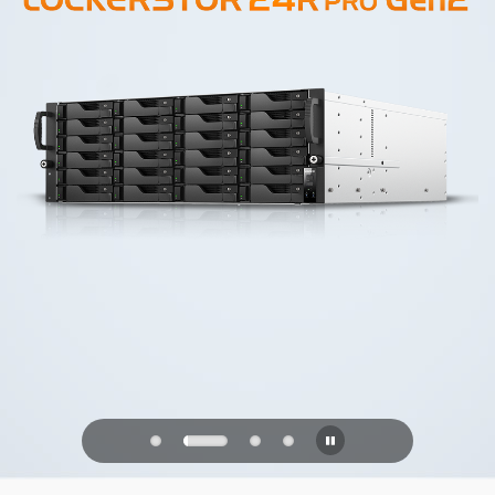
PQC Ready
Defendendo contra os ataques
quânticos do futuro