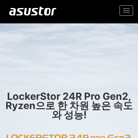
Togg
navi
“올해의 최고의 기술:
초보자에게 추천하는 가성비 뛰어난 2.5GbE
NAS
PCMag 편집자가 2025
년 최고의 제품을 선정“
가정과 사무실을 위한 믿을
- PCMag.com
수 있는 저장 솔루션
LockerStor 24R Pro Gen2,
Ryzen으로 한 차원 높은 속도
와 성능!