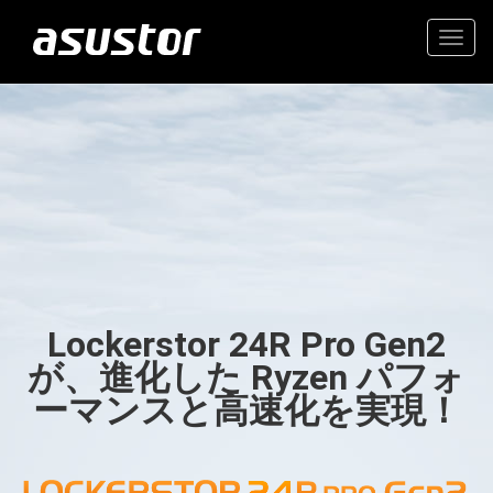
Togg
navig
“今年のベストテクノロ
高価値の2.5GbE NAS
ジー：PCMag編集部が
2025年のトップ製品を
家庭とオフィスのための信
選定“
頼できるストレージ
Lockerstor 24R Pro Gen2
- PCMag.com
が、進化した Ryzen パフォ
ーマンスと高速化を実現！