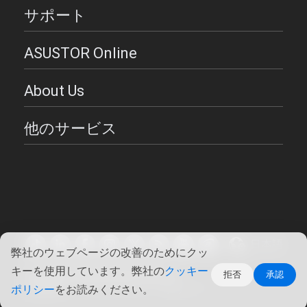
サポート
ASUSTOR Online
About Us
他のサービス
日本語
弊社のウェブページの改善のためにクッ
キーを使用しています。弊社の
クッキー
Copyright ©2026 ASUSTOR Inc.
拒否
承認
使用条件
|
プライバシー・ポリシー
ポリシー
をお読みください。