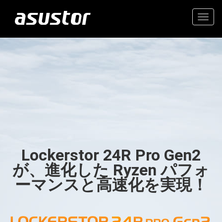
Togg
navig
“今年のベストテクノロ
高価値の2.5GbE NAS
ジー：PCMag編集部が
2025年のトップ製品を
家庭とオフィスのための信
選定“
頼できるストレージ
Lockerstor 24R Pro Gen2
- PCMag.com
が、進化した Ryzen パフォ
ーマンスと高速化を実現！