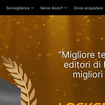
Sorveglianza
Serve Aiuto?
Dove acquistare
Lockerstor 24R Pro Gen2 o
“Migliore t
tazioni in crescita con R
editori d
miglior
CPU più vel
veloce