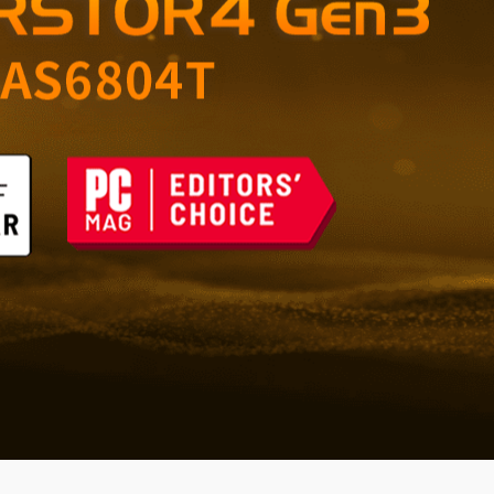
di grande valore –
e affidabile per casa e
 del futuro