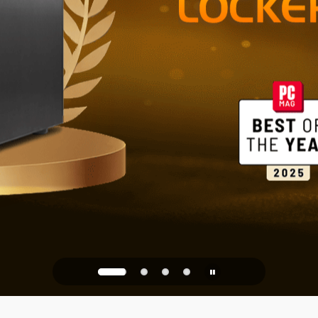
NAS 2.5GbE 
Archiviazion
ufficio
PQC Ready
 dagli attacchi quantistici