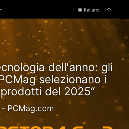
Italiano
ffre
ecnologia dell'anno: gli
yzen!
i PCMag selezionano i
i prodotti del 2025“
oce - Esperienza più
- PCMag.com