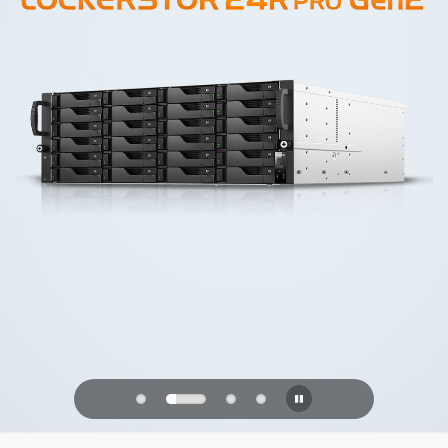
PQC Ready
Difendersi dagli attacchi quantistici del
futuro