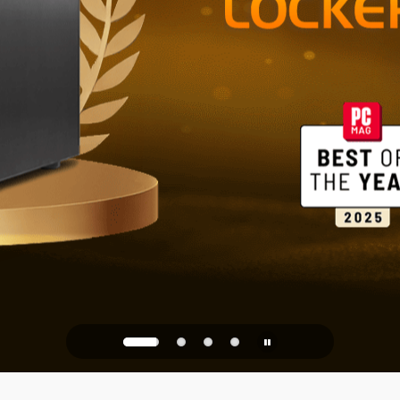
NAS 2.5GbE 
Archiviazion
ufficio
PQC Ready
 dagli attacchi quantistici