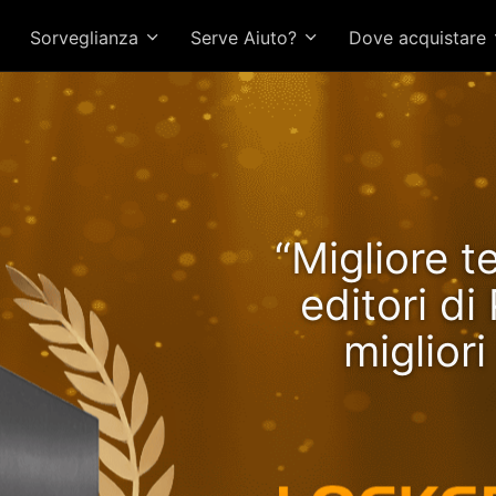
Sorveglianza
Serve Aiuto?
Dove acquistare
Lockerstor 24R Pro Gen2 o
“Migliore t
tazioni in crescita con R
editori d
miglior
CPU più vel
veloce