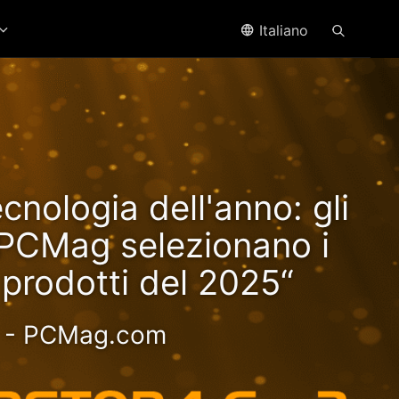
Italiano
ffre
ecnologia dell'anno: gli
yzen!
i PCMag selezionano i
i prodotti del 2025“
oce - Esperienza più
- PCMag.com