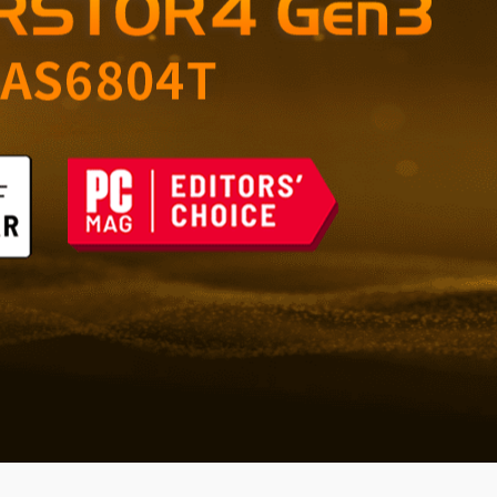
di grande valore –
e affidabile per casa e
 del futuro