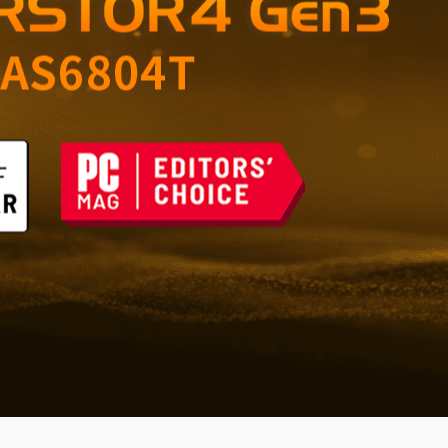
di grande valore –
e affidabile per casa e
 del futuro