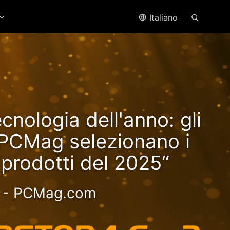
Italiano
ffre
ecnologia dell'anno: gli
yzen!
i PCMag selezionano i
i prodotti del 2025“
oce - Esperienza più
- PCMag.com