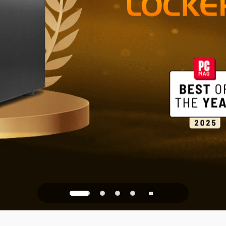
NAS 2.5GbE 
Archiviazion
ufficio
PQC Ready
 dagli attacchi quantistici