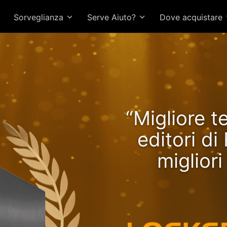
Sorveglianza
Serve Aiuto?
Dove acquistare
Lockerstor 24R Pro Gen2 o
“Migliore t
tazioni in crescita con R
editori d
miglior
CPU più vel
veloce