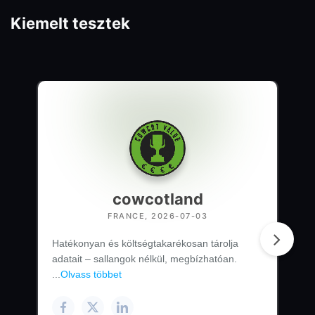
Kiemelt tesztek
cowcotland
FRANCE, 2026-07-03
Hatékonyan és költségtakarékosan tárolja
adatait – sallangok nélkül, megbízhatóan.
...
Olvass többet