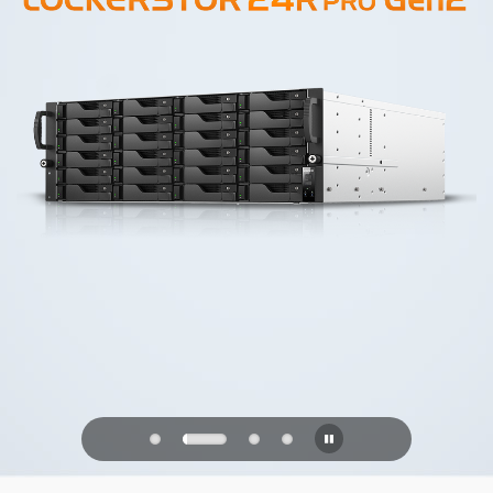
PQC Ready
Védekezés a jövő kvantumtámadásai
ellen