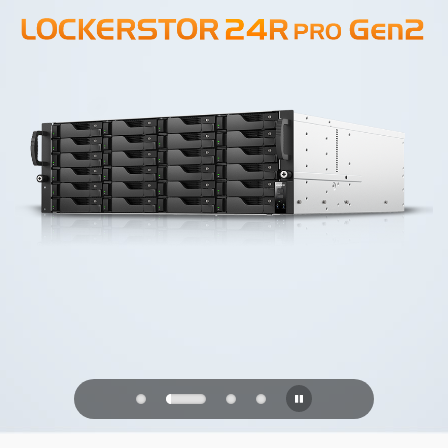
PQC Ready
Verteidigung gegen zukünftige
Quantenangriffe