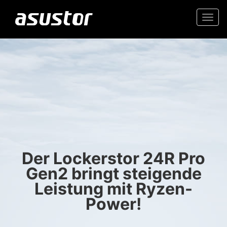
Togg
navi
“Beste Technik des
Hochwertiges 2.5GbE NAS
Jahres: PCMag-
Redakteure wählen die
Zuverlässiger Speicher für
Top-Produkte 2025“
Zuhause und Büro
Der Lockerstor 24R Pro
- PCMag.com
Gen2 bringt steigende
Leistung mit Ryzen-
Power!