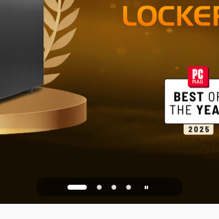
Stockage fia
bureau
PQC Ready
contre les attaques quanti