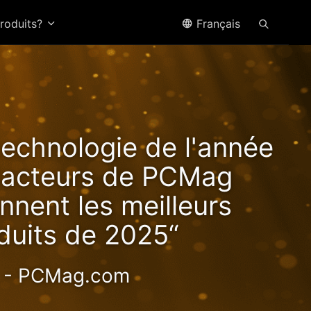
produits?
Français
ffre
technologie de l'année
tes
édacteurs de PCMag
nnent les meilleurs
duits de 2025“
haute valeur
- PCMag.com