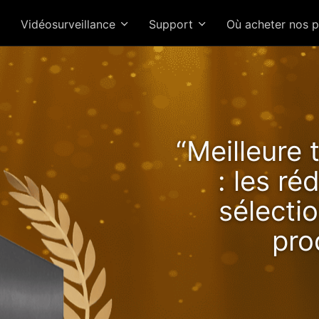
Vidéosurveillance
Support
Où acheter nos 
Lockerstor 24R Pro Gen2 o
“Meilleure 
s performances croissan
: les r
avec Ryzen !
sélectio
pro
NAS 2.5GbE 