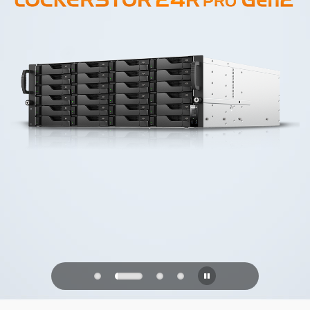
PQC Ready
Defenderse de los ataques cuánticos
del futuro