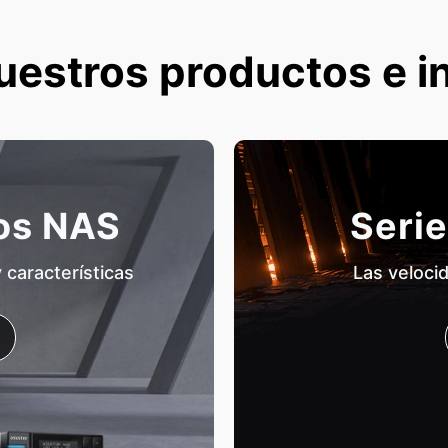
uestros productos e i
tos NAS
Serie
características
Las veloci