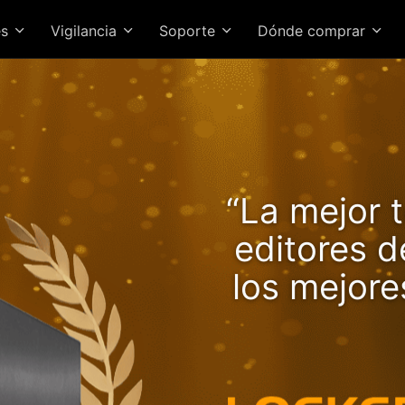
es
Vigilancia
Soporte
Dónde comprar
 Lockerstor 24R Pro Gen2 
“La mejor t
locidades en alza con Ryz
editores 
los mejor
NAS de alto