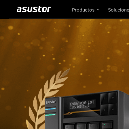
Productos
Solucion
¡El
ve