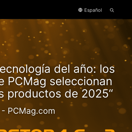
Español
trae
ecnología del año: los
en!
de PCMag seleccionan
es productos de 2025“
- PCMag.com
 valor 2.5GbE