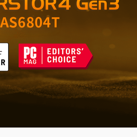
nto confiable para el
icina
 del futuro