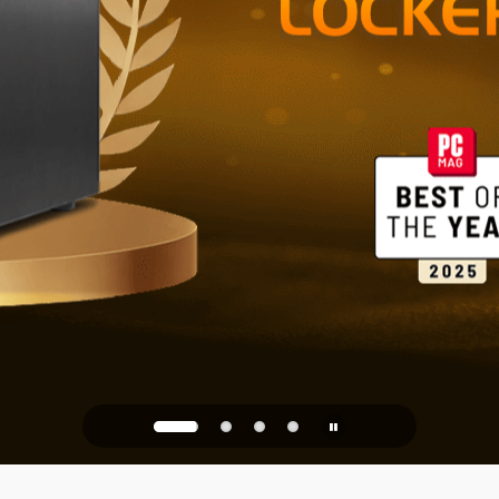
Almacenamie
hogar y la of
PQC Ready
 de los ataques cuánticos