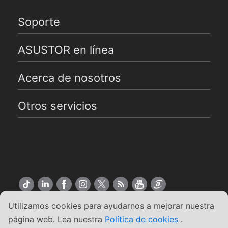
Soporte
ASUSTOR en línea
Acerca de nosotros
Otros servicios
Utilizamos cookies para ayudarnos a mejorar nuestra
Español
página web. Lea nuestra
Política de cookies
.