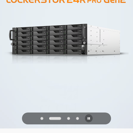
PQC Ready
Defenderse de los ataques cuánticos
del futuro