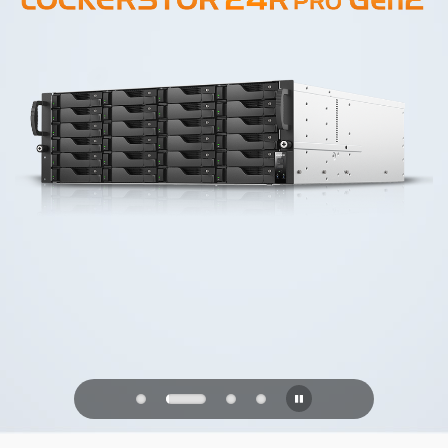
PQC Ready
Defenderse de los ataques cuánticos
del futuro