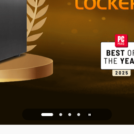
Betrouwbare
kantoor
PQC Ready
egen kwantumaanvallen va