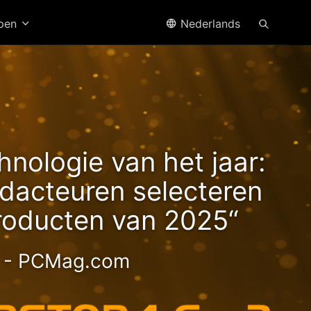
open
Nederlands
n2
hnologie van het jaar:
acteuren selecteren
roducten van 2025“
- PCMag.com
ge 2.5GbE NAS