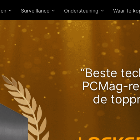
gen
Surveillance
Ondersteuning
Waar te k
e Lockerstor 24R Pro Ge
“Beste tec
Brengt Stijgende Ryzen-
PCMag-red
snelheden!
de topp
Hoogwaardi