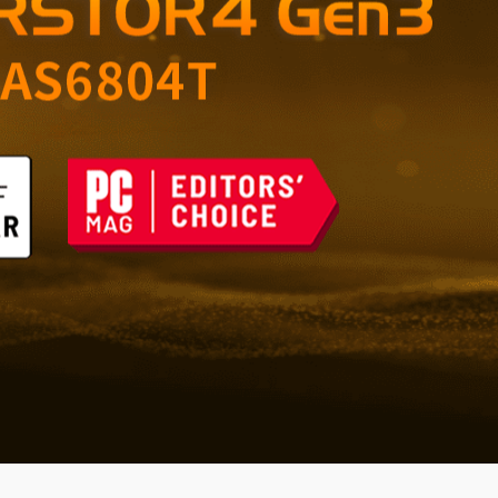
 opslag voor thuis en
n de toekomst