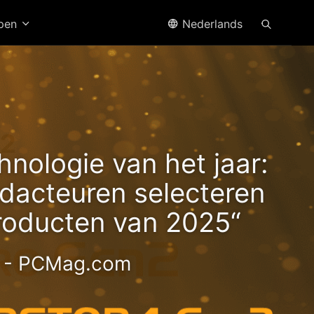
open
Nederlands
n2
hnologie van het jaar:
acteuren selecteren
roducten van 2025“
- PCMag.com
ge 2.5GbE NAS