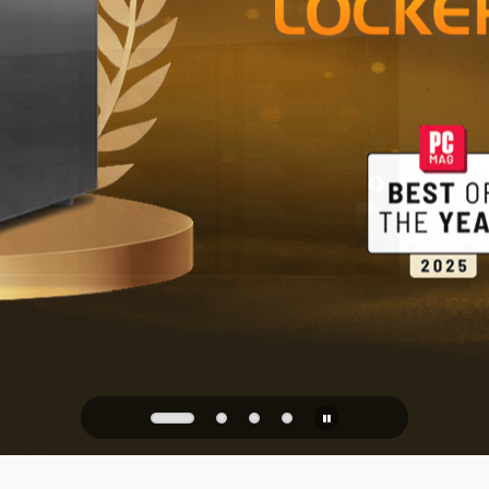
Betrouwbare
kantoor
PQC Ready
egen kwantumaanvallen va