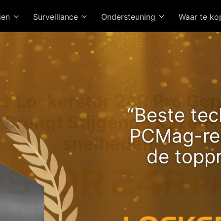
gen
Surveillance
Ondersteuning
Waar te k
e Lockerstor 24R Pro Ge
“Beste tec
Brengt Stijgende Ryzen-
PCMag-red
snelheden!
de topp
Hoogwaardi